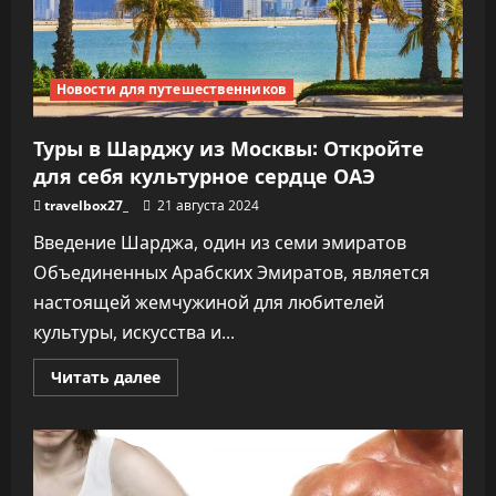
Новости для путешественников
Туры в Шарджу из Москвы: Откройте
для себя культурное сердце ОАЭ
travelbox27_
21 августа 2024
Введение Шарджа, один из семи эмиратов
Объединенных Арабских Эмиратов, является
настоящей жемчужиной для любителей
культуры, искусства и...
Прочитать
Читать далее
больше
о
Туры
в
Шарджу
из
Москвы: