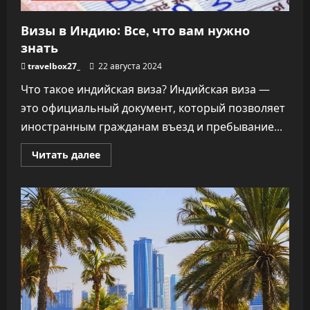
Визы в Индию: Все, что вам нужно
знать
travelbox27_
22 августа 2024
Что такое индийская виза? Индийская виза —
это официальный документ, который позволяет
иностранным гражданам въезд и пребывание...
Прочитать
Читать далее
больше
о
Визы
в
Индию:
Все,
что
вам
нужно
знать