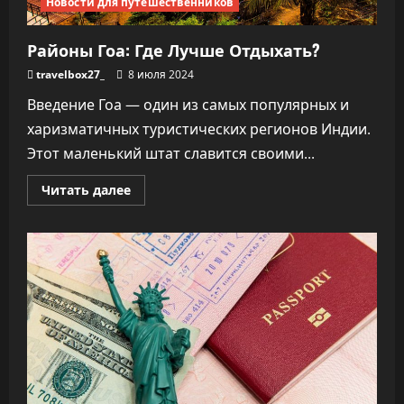
Новости для путешественников
Районы Гоа: Где Лучше Отдыхать?
travelbox27_
8 июля 2024
Введение Гоа — один из самых популярных и
харизматичных туристических регионов Индии.
Этот маленький штат славится своими...
Прочитать
Читать далее
больше
о
Районы
Гоа:
Где
Лучше
Отдыхать?