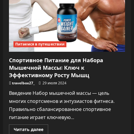
Откройте
для
себя
культурное
сердце
ОАЭ
Питаемся в путешествии
Спортивное Питание для Набора
Мышечной Массы: Ключ к
Эффективному Росту Мышц
travelbox27_
29 июля 2024
Введение Набор мышечной массы — цель
многих спортсменов и энтузиастов фитнеса.
Правильно сбалансированное спортивное
питание играет ключевую...
Прочитать
Читать далее
больше