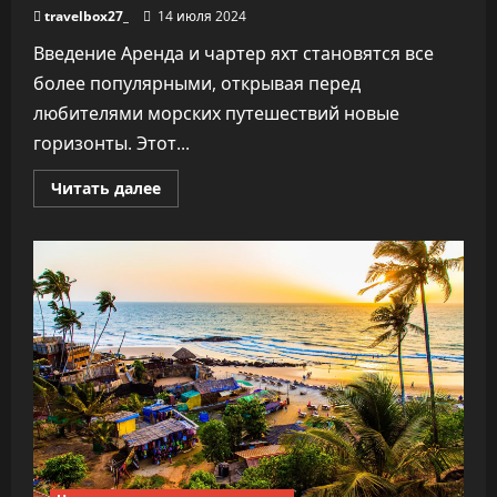
travelbox27_
14 июля 2024
Введение Аренда и чартер яхт становятся все
более популярными, открывая перед
любителями морских путешествий новые
горизонты. Этот...
Прочитать
Читать далее
больше
о
Аренда
и
Чартер
Яхт:
Обзор
и
Советы
для
Начинающих