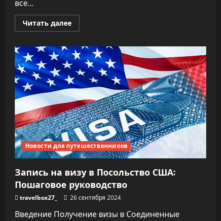
все...
Прочитать
Читать далее
больше
о
Как
получить
гражданство
Аргентины:
Полное
руководство
Новости для путешественников
Запись на визу в Посольство США:
Пошаговое руководство
travelbox27_
26 сентября 2024
Введение Получение визы в Соединенные