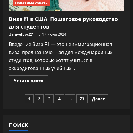
Полезные советы
Виза F1 в США: Пошаговое руководство
для студентов
travelbox27_
17 июня 2024
Введение Виза F1 — это неиммиграционная
виза, предназначенная для международных
студентов, которые хотят учиться в
аккредитованных учебных...
Прочитать
Читать далее
больше
о
Виза
Пагинация
F1
1
2
3
4
…
73
Далее
в
США:
записей
Пошаговое
руководство
для
студентов
ПОИСК