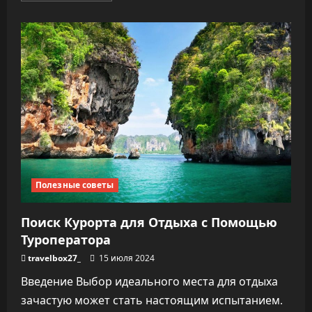
о
Спортивное
Питание
для
Набора
Мышечной
Массы:
Ключ
к
Эффективному
Росту
Мышц
Полезные советы
Поиск Курорта для Отдыха с Помощью
Туроператора
travelbox27_
15 июля 2024
Введение Выбор идеального места для отдыха
зачастую может стать настоящим испытанием.