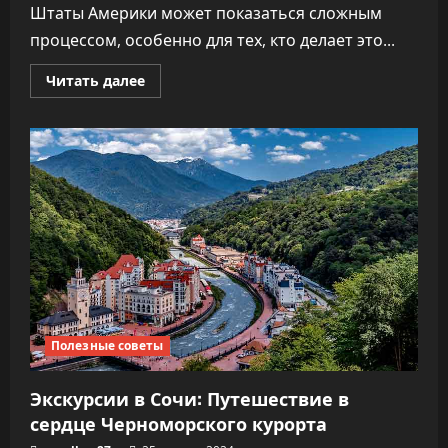
Штаты Америки может показаться сложным
процессом, особенно для тех, кто делает это...
Прочитать
Читать далее
больше
о
Запись
на
визу
в
Посольство
США:
Пошаговое
руководство
Полезные советы
Экскурсии в Сочи: Путешествие в
сердце Черноморского курорта