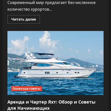
Современный мир предлагает бесчисленное
количество курортов...
Прочитать
Читать далее
больше
о
Поиск
Курорта
для
Отдыха
с
Помощью
Туроператора
Полезные советы
Аренда и Чартер Яхт: Обзор и Советы
для Начинающих