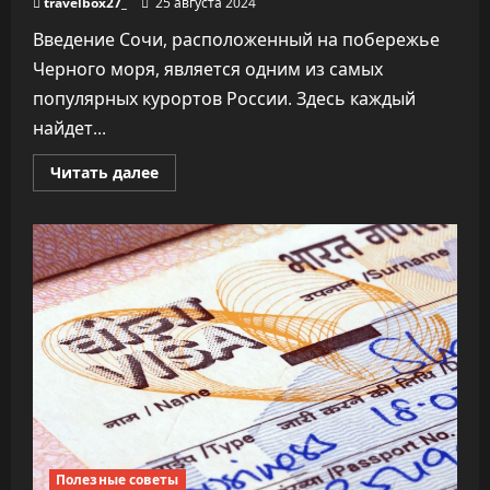
travelbox27_
25 августа 2024
Введение Сочи, расположенный на побережье
Черного моря, является одним из самых
популярных курортов России. Здесь каждый
найдет...
Прочитать
Читать далее
больше
о
Экскурсии
в
Сочи:
Путешествие
в
сердце
Черноморского
курорта
Полезные советы