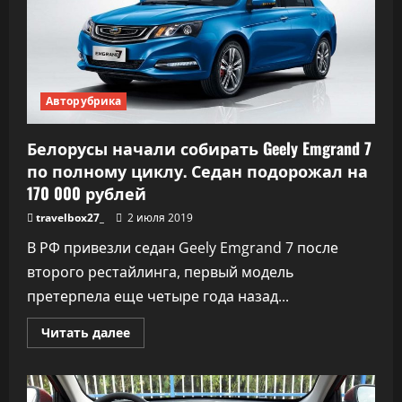
Авторубрика
Белорусы начали собирать Geely Emgrand 7
по полному циклу. Седан подорожал на
170 000 рублей
travelbox27_
2 июля 2019
В РФ привезли седан Geely Emgrand 7 после
второго рестайлинга, первый модель
претерпела еще четыре года назад...
Прочитать
Читать далее
больше
о
Белорусы
начали
собирать