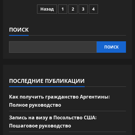
Chery
Пагинация
пытается
Назад
1
2
3
4
реанимировать
продажи
записей
Tiggo
7:
«костюм»
ПОИСК
от
старого
концепта
и
ПОИСК
урезанные
цены
ПОСЛЕДНИЕ ПУБЛИКАЦИИ
Как получить гражданство Аргентины:
Полное руководство
Запись на визу в Посольство США:
Пошаговое руководство