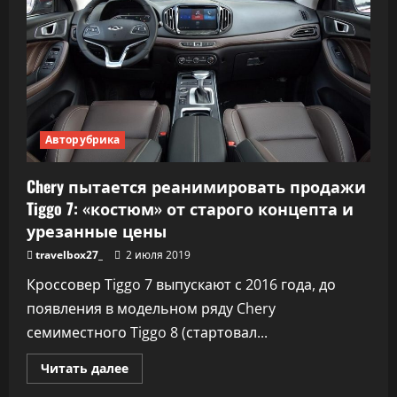
Geely
Emgrand
7
по
полному
циклу.
Седан
подорожал
на
170
000
Авторубрика
рублей
Chery пытается реанимировать продажи
Tiggo 7: «костюм» от старого концепта и
урезанные цены
travelbox27_
2 июля 2019
Кроссовер Tiggo 7 выпускают с 2016 года, до
появления в модельном ряду Chery
семиместного Tiggo 8 (стартовал...
Прочитать
Читать далее
больше
о