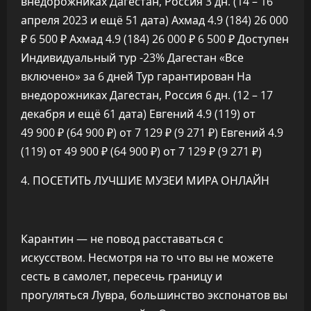
внедорожниках Дагестан, Россия
3 дн.
(14 – 16
апреля 2023 и ещё 51 дата)
Ахмад 4.9
(184)
26 000
₽
6 500 ₽
Ахмад 4.9
(184)
26 000 ₽
6 500 ₽
Доступен
Индивидуальный тур
-23%
Дагестан «Все
включено» за 6 дней Тур гарантирован На
внедорожниках Дагестан, Россия
6 дн.
(12 – 17
декабря и ещё 61 дата)
Евгений 4.9
(119)
от
49 900 ₽
(64 900 ₽)
от 7 129 ₽
(9 271 ₽)
Евгений 4.9
(119)
от 49 900 ₽
(64 900 ₽)
от 7 129 ₽
(9 271 ₽)
4. ПОСЕТИТЬ ЛУЧШИЕ МУЗЕИ МИРА ОНЛАЙН
Карантин — не повод расставаться с
искусством. Несмотря на то что вы не можете
сесть в самолет, пересечь границу и
прогуляться Лувра, большинство экспонатов вы