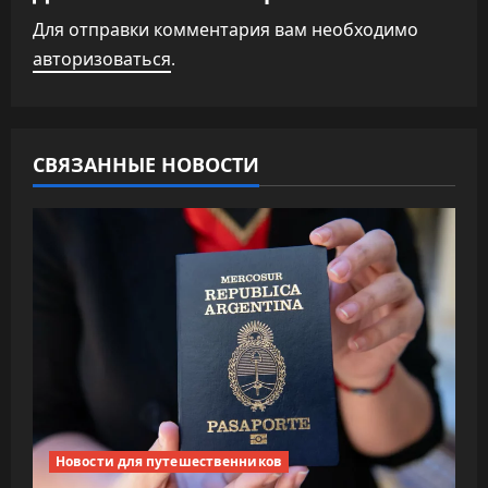
и
Для отправки комментария вам необходимо
авторизоваться
.
я
п
о
СВЯЗАННЫЕ НОВОСТИ
з
а
п
и
с
я
Новости для путешественников
м