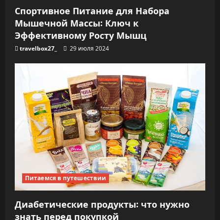
м
Спортивное Питание для Набора
Мышечной Массы: Ключ к
Эффективному Росту Мышц
travelbox27_
29 июля 2024
Питаемся в путешествии
Диабетические продукты: что нужно
знать перед покупкой