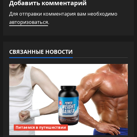
ц
Добавить комментарий
и
Для отправки комментария вам необходимо
авторизоваться
.
я
п
о
СВЯЗАННЫЕ НОВОСТИ
з
а
п
и
с
я
Питаемся в путешествии