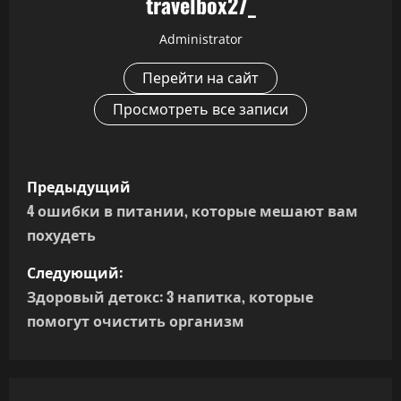
travelbox27_
Administrator
Перейти на сайт
Просмотреть все записи
Н
Предыдущий
а
4 ошибки в питании, которые мешают вам
похудеть
в
Следующий:
и
Здоровый детокс: 3 напитка, которые
г
помогут очистить организм
а