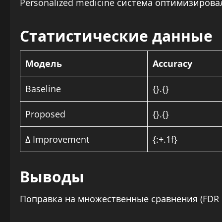
Personalized medicine система оптимизирова
Статистические данные
Модель
Accuracy
Baseline
{}.{}
Proposed
{}.{}
Δ Improvement
{:+.1f}
Выводы
Поправка на множественные сравнения (FDR =