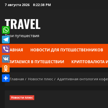
Перейти
7 августа 2026
8:22:39 PM
к
содержимому
TRAVEL
Твои путешествия
WhatsApp
Telegram
ГЛАВНАЯ
НОВОСТИ ДЛЯ ПУТЕШЕСТВЕННИКОВ
Viber
ПИТАЕМСЯ В ПУТЕШЕСТВИИ
КРИПТОВАЛЮТА И
VK
Odnoklassniki
Главная
Новости плюс
Адаптивная онтология кофе:
Отправить
Новости плюс