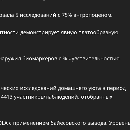
овала 5 исследований с 75% антропоценом.
оятности демонстрирует явную платообразную
бнаружил биомаркеров с % чувствительностью.
ических исследований домашнего уюта в период
 14413 участников/наблюдений, отобранных
OLA с применением байесовского вывода. Уровен