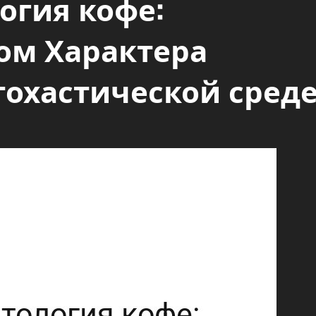
огия кофе:
ом Характера
тохастической сред