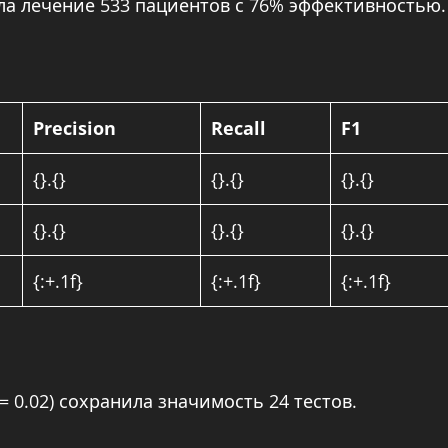
ла лечение 533 пациентов с 76% эффективностью.
Precision
Recall
F1
{}.{}
{}.{}
{}.{}
{}.{}
{}.{}
{}.{}
{:+.1f}
{:+.1f}
{:+.1f}
 0.02) сохранила значимость 24 тестов.