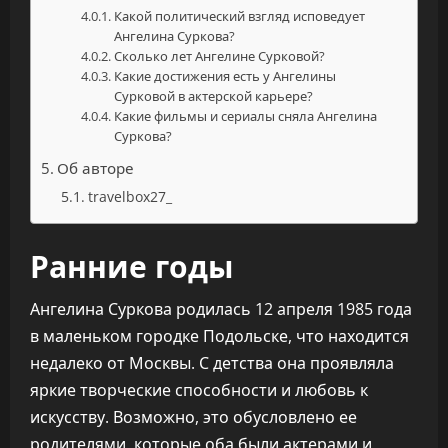
Какой политический взгляд исповедует
Ангелина Суркова?
Сколько лет Ангелине Сурковой?
Какие достижения есть у Ангелины
Сурковой в актерской карьере?
Какие фильмы и сериалы сняла Ангелина
Суркова?
Об авторе
travelbox27_
Ранние годы
Ангелина Суркова родилась 12 апреля 1985 года
в маленьком городке Подольске, что находится
недалеко от Москвы. С детства она проявляла
яркие творческие способности и любовь к
искусству. Возможно, это обусловлено ее
родителями, которые оба были актерами и