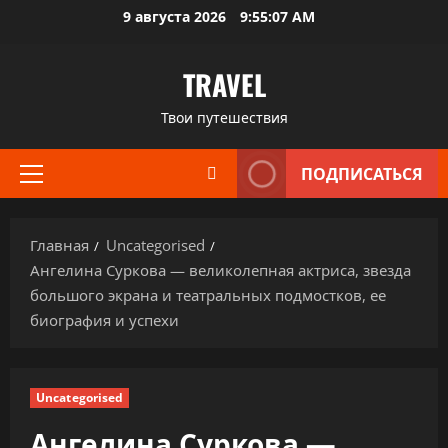
Перейти
9 августа 2026
9:55:08 AM
к
содержимому
TRAVEL
Твои путешествия
ПОДПИСАТЬСЯ
Основное
меню
Главная
Uncategorised
Ангелина Суркова — великолепная актриса, звезда
большого экрана и театральных подмостков, ее
биография и успехи
Uncategorised
Ангелина Суркова —