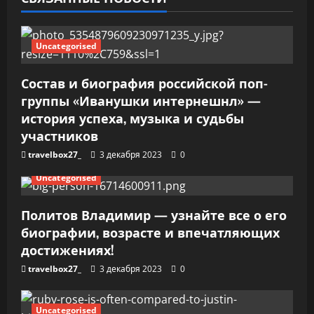
а
п
Uncategorised
и
Состав и биография российской поп-
группы «Иванушки интернешнл» —
с
история успеха, музыка и судьбы
я
участников
travelbox27_
3 декабря 2023
0
м
Uncategorised
Политов Владимир — узнайте все о его
биографии, возрасте и впечатляющих
достижениях!
travelbox27_
3 декабря 2023
0
Uncategorised