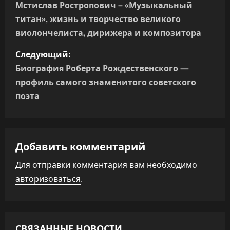
а
Мстислав Ростропович – «Музыкальный
титан», жизнь и творчество великого
в
виолончелиста, дирижера и композитора
и
Следующий:
г
Биография Роберта Рождественского —
профиль самого знаменитого советского
а
поэта
ц
и
Добавить комментарий
я
Для отправки комментария вам необходимо
п
авторизоваться
.
о
з
СВЯЗАННЫЕ НОВОСТИ