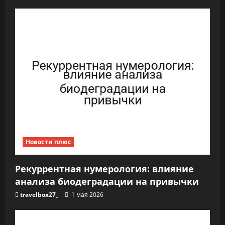
я
п
о
з
а
п
и
Новости плюс
с
я
Рекуррентная нумерология: влияние
анализа биодеградации на привычки
м
travelbox27_
1 мая 2026