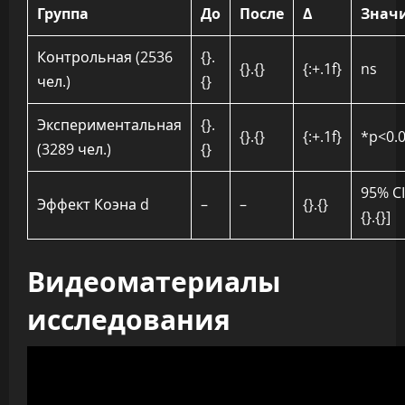
Группа
До
После
Δ
Знач
Контрольная (2536
{}.
{}.{}
{:+.1f}
ns
чел.)
{}
Экспериментальная
{}.
{}.{}
{:+.1f}
*p<0.0
(3289 чел.)
{}
95% CI 
Эффект Коэна d
–
–
{}.{}
{}.{}]
Видеоматериалы
исследования