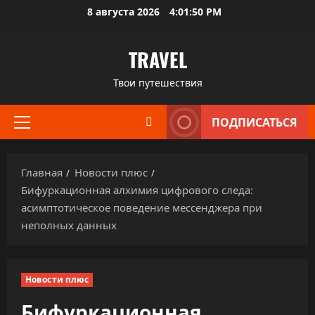
Перейти
8 августа 2026
4:01:51 PM
к
содержимому
TRAVEL
Твои путешествия
ПОДПИСАТЬСЯ
Основное
меню
Главная
Новости плюс
Бифуркационная алхимия цифрового следа:
асимптотическое поведение мессенджера при
неполных данных
Новости плюс
Бифуркационная