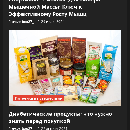
я
Мышечной Массы: Ключ к
м
Эффективному Росту Мышц
travelbox27_
29 июля 2024
Питаемся в путешествии
Диабетические продукты: что нужно
знать перед покупкой
travelbox27_
22 апреля 2024