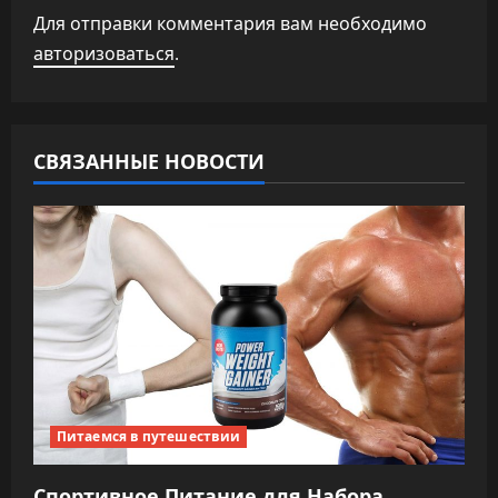
Для отправки комментария вам необходимо
ц
авторизоваться
.
и
я
СВЯЗАННЫЕ НОВОСТИ
п
о
з
а
п
и
Питаемся в путешествии
с
Спортивное Питание для Набора