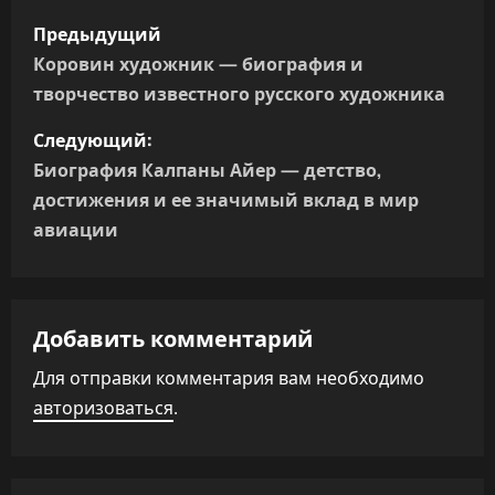
Н
Предыдущий
а
Коровин художник — биография и
творчество известного русского художника
в
Следующий:
и
Биография Калпаны Айер — детство,
г
достижения и ее значимый вклад в мир
авиации
а
ц
Добавить комментарий
и
Для отправки комментария вам необходимо
я
авторизоваться
.
п
о