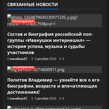
СВЯЗАННЫЕ НОВОСТИ
з
а
Uncategorised
п
Состав и биография российской поп-
и
группы «Иванушки интернешнл» —
история успеха, музыка и судьбы
с
участников
я
travelbox27_
3 декабря 2023
0
м
Uncategorised
Политов Владимир — узнайте все о его
биографии, возрасте и впечатляющих
достижениях!
travelbox27_
3 декабря 2023
0