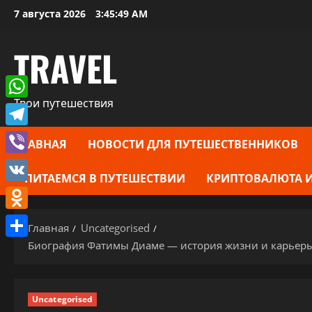
Перейти
7 августа 2026
3:45:50 AM
к
содержимому
TRAVEL
Твои путешествия
WhatsApp
Telegram
ГЛАВНАЯ
НОВОСТИ ДЛЯ ПУТЕШЕСТВЕННИКОВ
Viber
ПИТАЕМСЯ В ПУТЕШЕСТВИИ
КРИПТОВАЛЮТА И
VK
Odnoklassniki
Главная
Uncategorised
Биография Фатимы Диаме — история жизни и карьеры
Отправить
Uncategorised