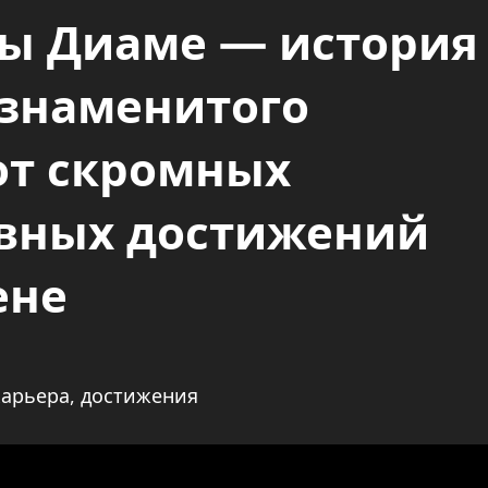
ы Диаме — история
 знаменитого
от скромных
авных достижений
ене