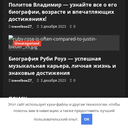
Политов Владимир — узнайте все о его
биографии, возрасте и впечатляющих
достижениях!
travelbox27_
3 декабря 2023
0
Uncategorised
Биография Руби Роуз — успешная
музыкальная карьера, личная жизнь и
знаковые достижения
travelbox27_
3 декабря 2023
0
ПОИСК
Этот сайт использует куки-файлы и другие технологии, чтобы
помочь вам в навигации, а также предоставить лучший
ПОИСК
пользовательский опыт.
OK