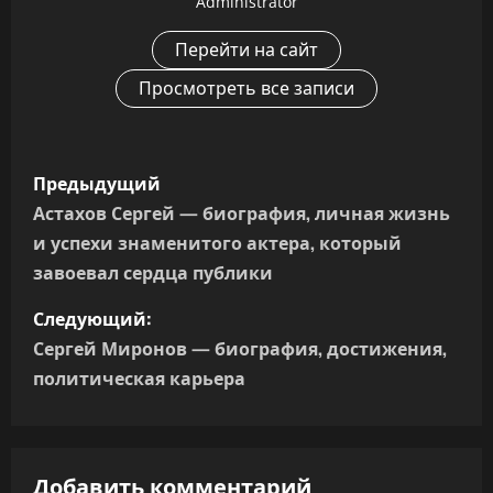
Administrator
Перейти на сайт
Просмотреть все записи
Н
Предыдущий
а
Астахов Сергей — биография, личная жизнь
и успехи знаменитого актера, который
в
завоевал сердца публики
и
Следующий:
г
Сергей Миронов — биография, достижения,
политическая карьера
а
ц
Добавить комментарий