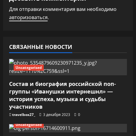
и
Для отправки комментария вам необходимо
я
авторизоваться
.
п
о
СВЯЗАННЫЕ НОВОСТИ
з
а
Uncategorised
п
Состав и биография российской поп-
и
группы «Иванушки интернешнл» —
история успеха, музыка и судьбы
с
участников
я
travelbox27_
3 декабря 2023
0
м
Uncategorised