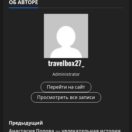
ОБ АВТОРЕ
travelbox27_
Administrator
Перейти на сайт
Просмотреть все записи
Н
Предыдущий
Анастасия Попова — увлекательная история