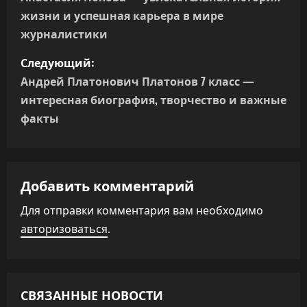
а
жизни и успешная карьера в мире
в
журналистики
и
Следующий:
г
Андрей Платонович Платонов 7 класс —
интересная биография, творчество и важные
а
факты
ц
и
Добавить комментарий
я
Для отправки комментария вам необходимо
п
авторизоваться
.
о
з
СВЯЗАННЫЕ НОВОСТИ