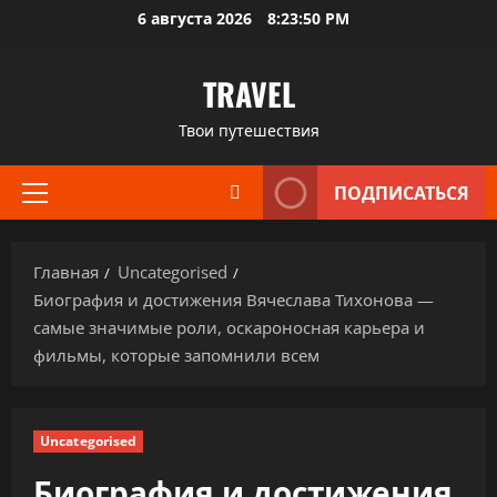
Перейти
6 августа 2026
8:23:51 PM
к
содержимому
TRAVEL
Твои путешествия
ПОДПИСАТЬСЯ
Основное
меню
Главная
Uncategorised
Биография и достижения Вячеслава Тихонова —
самые значимые роли, оскароносная карьера и
фильмы, которые запомнили всем
Uncategorised
Биография и достижения