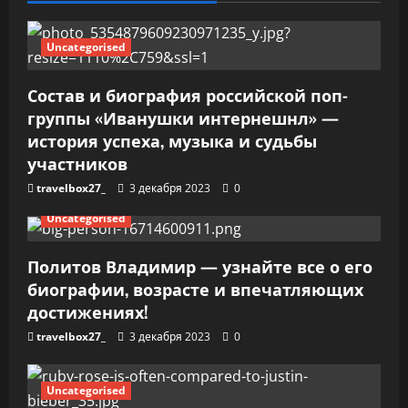
а
п
Uncategorised
и
Состав и биография российской поп-
группы «Иванушки интернешнл» —
с
история успеха, музыка и судьбы
я
участников
travelbox27_
3 декабря 2023
0
м
Uncategorised
Политов Владимир — узнайте все о его
биографии, возрасте и впечатляющих
достижениях!
travelbox27_
3 декабря 2023
0
Uncategorised