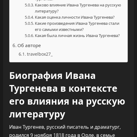
Каково влияние Ивана Тургенева на русскую
литературу?
Какая оценка личности Ивана Тургенева?
Какие произведения Ивана Тургенева стали
его самыми известными?
Какая была личная жизнь Ивана Тургенева?
Об авторе
travelbox27_
Биография Ивана
Тургенева в контексте
его влияния на русскую
литературу
Иван Тургенев, русский писатель и драматург,
родился 9 ноября 1818 года в Орле, в семье