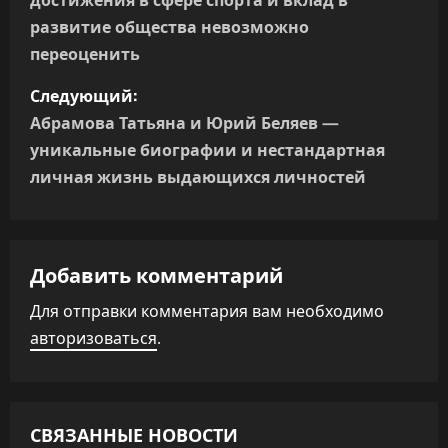
и
развитие общества невозможно
переоценить
г
Следующий:
а
Абрамова Татьяна и Юрий Беляев —
уникальные биографии и нестандартная
ц
личная жизнь выдающихся личностей
и
я
Добавить комментарий
п
Для отправки комментария вам необходимо
о
авторизоваться
.
з
а
СВЯЗАННЫЕ НОВОСТИ