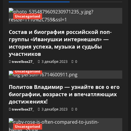
п
и
Uncategorised
с
Состав и биография российской поп-
я
группы «Иванушки интернешнл» —
история успеха, музыка и судьбы
м
участников
travelbox27_
3 декабря 2023
0
Uncategorised
Политов Владимир — узнайте все о его
биографии, возрасте и впечатляющих
достижениях!
travelbox27_
3 декабря 2023
0
Uncategorised