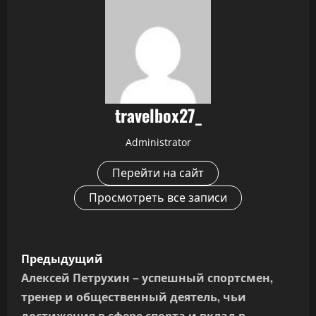
travelbox27_
Administrator
Перейти на сайт
Просмотреть все записи
Н
Предыдущий
а
Алексей Петрухин – успешный спортсмен,
тренер и общественный деятель, чьи
в
достижения в сфере спорта и вклад в