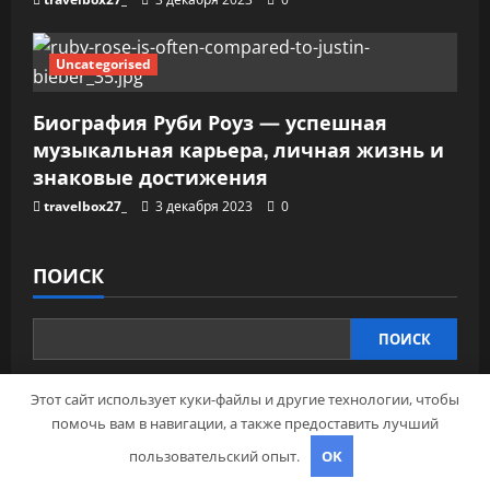
Uncategorised
Биография Руби Роуз — успешная
музыкальная карьера, личная жизнь и
знаковые достижения
travelbox27_
3 декабря 2023
0
ПОИСК
ПОИСК
Этот сайт использует куки-файлы и другие технологии, чтобы
помочь вам в навигации, а также предоставить лучший
пользовательский опыт.
OK
ПОСЛЕДНИЕ ПУБЛИКАЦИИ