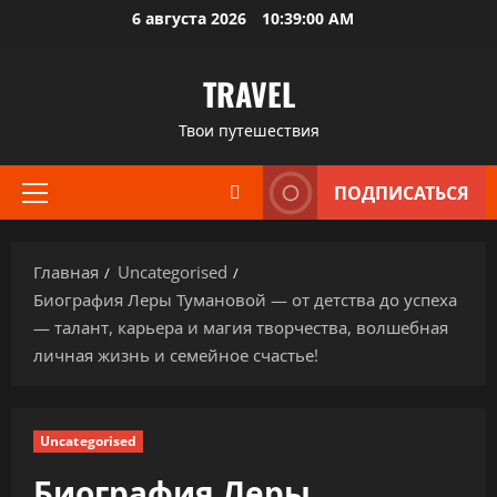
Перейти
6 августа 2026
10:39:01 AM
к
содержимому
TRAVEL
Твои путешествия
ПОДПИСАТЬСЯ
Основное
меню
Главная
Uncategorised
Биография Леры Тумановой — от детства до успеха
— талант, карьера и магия творчества, волшебная
личная жизнь и семейное счастье!
Uncategorised
Биография Леры