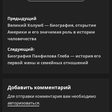
Н
Предыдущий
а
Великий Колумб — биография, открытие
Америки и его значимая роль в истории
в
человечества
и
Следующий:
г
Биография Панфилова Глеба — история его
первой жены и семейных отношений
а
ц
Добавить комментарий
и
Для отправки комментария вам необходимо
я
авторизоваться
.
п