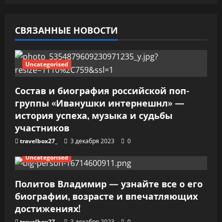
о
СВЯЗАННЫЕ НОВОСТИ
з
а
Uncategorised
п
Состав и биография российской поп-
и
группы «Иванушки интернешнл» —
история успеха, музыка и судьбы
с
участников
я
travelbox27_
3 декабря 2023
0
м
Uncategorised
Политов Владимир — узнайте все о его
биографии, возрасте и впечатляющих
достижениях!
travelbox27_
3 декабря 2023
0