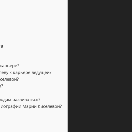
та
 карьере?
еву к карьере ведущей?
селевой?
а?
юдям развиваться?
биографии Марии Киселевой?