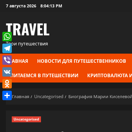
Перейти
7 августа 2026
8:04:14 PM
к
содержимому
TRAVEL
Твои путешествия
WhatsApp
Telegram
ГЛАВНАЯ
НОВОСТИ ДЛЯ ПУТЕШЕСТВЕННИКОВ
Viber
ПИТАЕМСЯ В ПУТЕШЕСТВИИ
КРИПТОВАЛЮТА И
VK
Odnoklassniki
Главная
Uncategorised
Биография Марии Киселевой
Отправить
Uncategorised