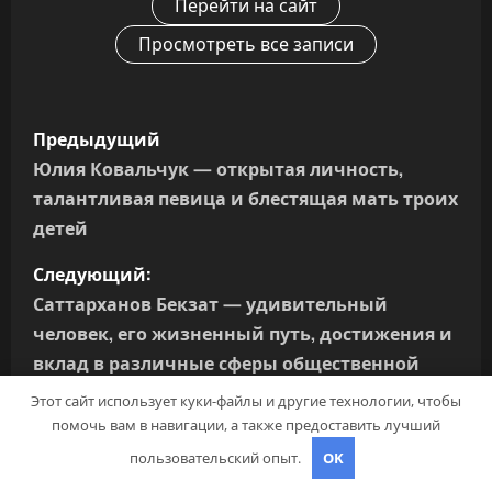
Перейти на сайт
Просмотреть все записи
Н
Предыдущий
а
Юлия Ковальчук — открытая личность,
талантливая певица и блестящая мать троих
в
детей
и
Следующий:
г
Саттарханов Бекзат — удивительный
человек, его жизненный путь, достижения и
а
вклад в различные сферы общественной
деятельности
ц
Этот сайт использует куки-файлы и другие технологии, чтобы
помочь вам в навигации, а также предоставить лучший
и
пользовательский опыт.
OK