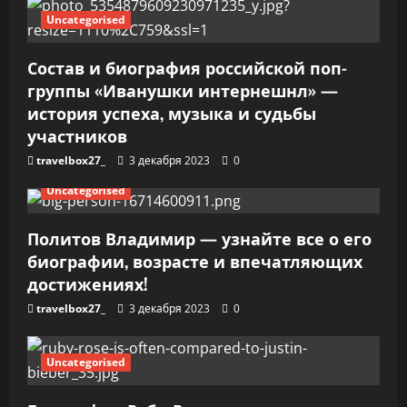
п
Uncategorised
и
Состав и биография российской поп-
с
группы «Иванушки интернешнл» —
я
история успеха, музыка и судьбы
участников
м
travelbox27_
3 декабря 2023
0
Uncategorised
Политов Владимир — узнайте все о его
биографии, возрасте и впечатляющих
достижениях!
travelbox27_
3 декабря 2023
0
Uncategorised