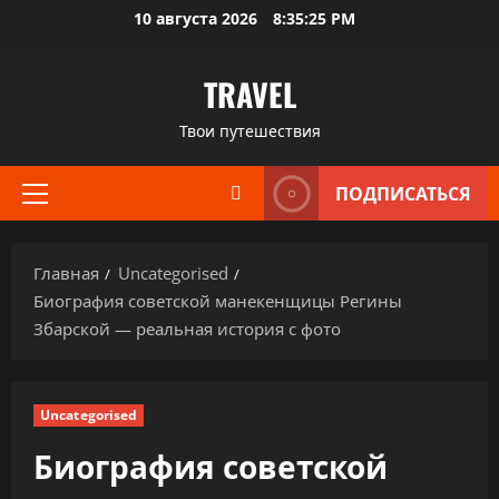
Перейти
10 августа 2026
8:35:26 PM
к
содержимому
TRAVEL
Твои путешествия
ПОДПИСАТЬСЯ
Основное
меню
Главная
Uncategorised
Биография советской манекенщицы Регины
Збарской — реальная история с фото
Uncategorised
Биография советской