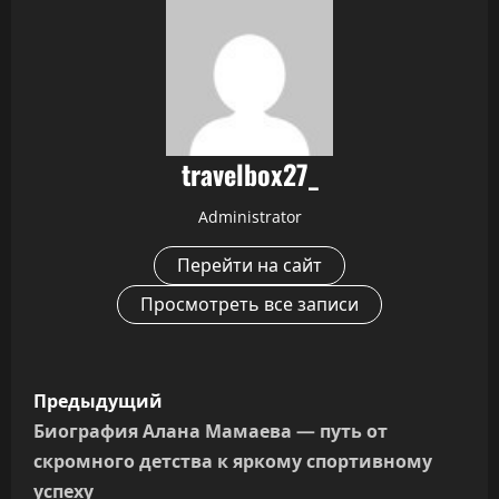
travelbox27_
Administrator
Перейти на сайт
Просмотреть все записи
Н
Предыдущий
а
Биография Алана Мамаева — путь от
скромного детства к яркому спортивному
в
успеху