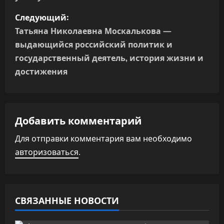
и
Следующий:
г
Татьяна Николаевна Москалькова —
выдающийся российский политик и
а
государственный деятель, история жизни и
достижения
ц
и
я
Добавить комментарий
п
Для отправки комментария вам необходимо
авторизоваться
.
о
з
а
СВЯЗАННЫЕ НОВОСТИ