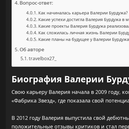
Вопрос-ответ:
Как начиналась карьера Валерии Бурдужа?
Какие успехи достигла Валерия Бурдужа в 
Какие проекты Валерия Бурдужа реализова
Как сложилась личная жизнь Валерии Бурд
Какие планы на будущее у Валерии Бурдужа
Об авторе
travelbox27_
Биография Валерии Бур
Свою карьеру Валерия начала в 2009 году, к
«Фабрика Звезд», где показала свой потенци
В 2012 году Валерия выпустила свой дебютн
положительные отзывы критиков и стал пер