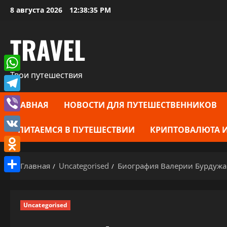
Перейти
8 августа 2026
12:38:36 PM
к
содержимому
TRAVEL
Твои путешествия
WhatsApp
Telegram
ГЛАВНАЯ
НОВОСТИ ДЛЯ ПУТЕШЕСТВЕННИКОВ
Viber
ПИТАЕМСЯ В ПУТЕШЕСТВИИ
КРИПТОВАЛЮТА И
VK
Odnoklassniki
Главная
Uncategorised
Биография Валерии Бурдужа 
Отправить
Uncategorised