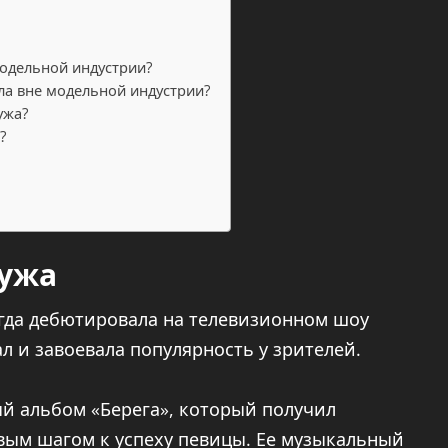
модельной индустрии?
ла вне модельной индустрии?
ужа?
?
дужа
огда дебютировала на телевизионном шоу
ал и завоевала популярность у зрителей.
ый альбом «Берега», который получил
вым шагом к успеху певицы. Ее музыкальный