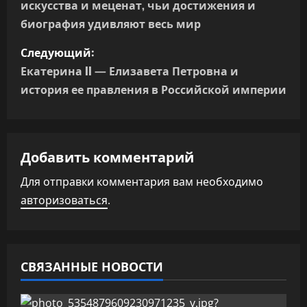
искусства и меценат, чьи достижения и
в
биография удивляют весь мир
и
Следующий:
г
Екатерина II — Елизавета Петровна и
история ее правления в Российской империи
а
ц
Добавить комментарий
и
Для отправки комментария вам необходимо
я
авторизоваться
.
п
о
СВЯЗАННЫЕ НОВОСТИ
з