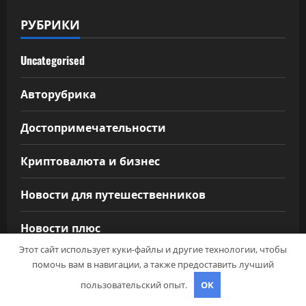
РУБРИКИ
Uncategorised
Авторубрика
Достопримечательности
Криптовалюта и бизнес
Новости для путешественников
Новости плюс
Этот сайт использует куки-файлы и другие технологии, чтобы
Питаемся в путешествии
помочь вам в навигации, а также предоставить лучший
пользовательский опыт.
OK
Полезные советы