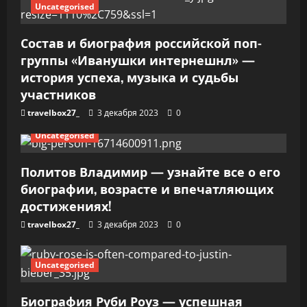
а
Uncategorised
п
Состав и биография российской поп-
и
группы «Иванушки интернешнл» —
история успеха, музыка и судьбы
с
участников
я
travelbox27_
3 декабря 2023
0
м
Uncategorised
Политов Владимир — узнайте все о его
биографии, возрасте и впечатляющих
достижениях!
travelbox27_
3 декабря 2023
0
Uncategorised
Биография Руби Роуз — успешная