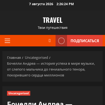
Перейти
7 августа 2026
2:26:25 PM
к
содержимому
TRAVEL
Твои путешествия
ПОДПИСАТЬСЯ
Основное
меню
Главная
Uncategorised
Бочелли Андреа — история успеха в мире музыки,
от слепого мальчика до гениального тенора,
покорившего сердца миллионов
Uncategorised
Бочелли Андреа —