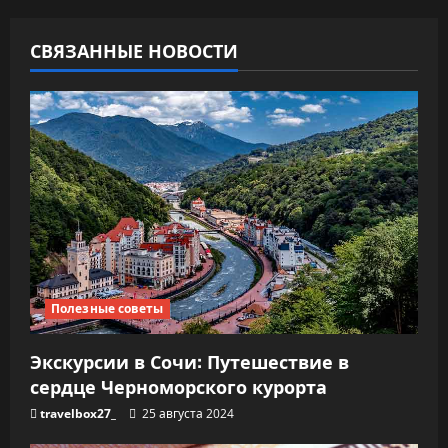
п
о
СВЯЗАННЫЕ НОВОСТИ
з
а
п
и
с
я
Полезные советы
м
Экскурсии в Сочи: Путешествие в
сердце Черноморского курорта
travelbox27_
25 августа 2024