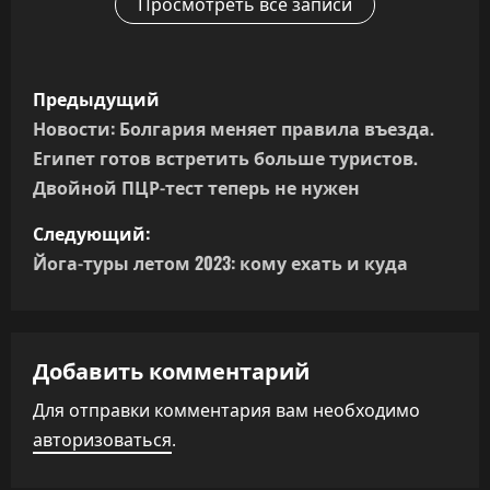
Просмотреть все записи
Н
Предыдущий
а
Новости: Болгария меняет правила въезда.
Египет готов встретить больше туристов.
в
Двойной ПЦР-тест теперь не нужен
и
Следующий:
г
Йога-туры летом 2023: кому ехать и куда
а
ц
Добавить комментарий
и
Для отправки комментария вам необходимо
авторизоваться
.
я