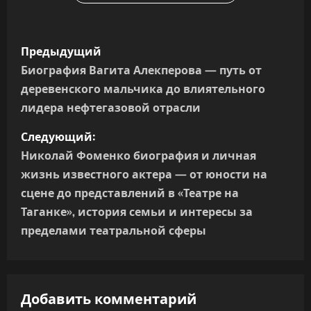
Н
Предыдущий
а
Биография Вагита Алекперова — путь от
деревенского мальчика до влиятельного
в
лидера нефтегазовой отрасли
и
Следующий:
г
Николай Фоменко биография и личная
жизнь известного актера — от юности на
а
сцене до представлений в «Театре на
Таганке», история семьи и интересы за
ц
пределами театральной сферы
и
я
Добавить комментарий
п