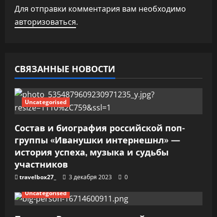
Для отправки комментария вам необходимо
о
авторизоваться
.
з
а
СВЯЗАННЫЕ НОВОСТИ
п
и
Uncategorised
с
Состав и биография российской поп-
я
группы «Иванушки интернешнл» —
история успеха, музыка и судьбы
м
участников
travelbox27_
3 декабря 2023
0
Uncategorised