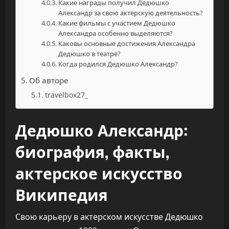
Какие награды получил Дедюшко
Александр за свою актерскую деятельность?
Какие фильмы с участием Дедюшко
Александра особенно выделяются?
Каковы основные достижения Александра
Дедюшко в театре?
Когда родился Дедюшко Александр?
Об авторе
travelbox27_
Дедюшко Александр:
биография, факты,
актерское искусство
Википедия
Свою карьеру в актерском искусстве Дедюшко