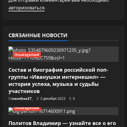
Для отправки комментария вам необходимо
я
авторизоваться
.
п
о
СВЯЗАННЫЕ НОВОСТИ
з
а
Uncategorised
п
Состав и биография российской поп-
и
группы «Иванушки интернешнл» —
история успеха, музыка и судьбы
с
участников
я
travelbox27_
3 декабря 2023
0
м
Uncategorised
Политов Владимир — узнайте все о его