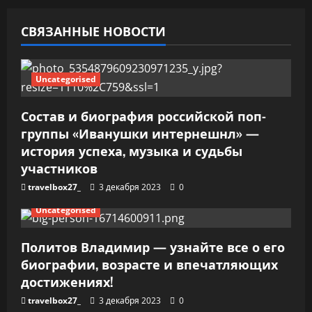
з
СВЯЗАННЫЕ НОВОСТИ
а
п
Uncategorised
и
Состав и биография российской поп-
группы «Иванушки интернешнл» —
с
история успеха, музыка и судьбы
я
участников
travelbox27_
3 декабря 2023
0
м
Uncategorised
Политов Владимир — узнайте все о его
биографии, возрасте и впечатляющих
достижениях!
travelbox27_
3 декабря 2023
0