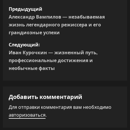
Н
Предыдущий
а
Александр Вампилов — незабываемая
жизнь легендарного режиссера и его
в
грандиозные успехи
и
Следующий:
г
Иван Курочкин — жизненный путь,
профессиональные достижения и
а
необычные факты
ц
и
Добавить комментарий
я
Для отправки комментария вам необходимо
п
авторизоваться
.
о