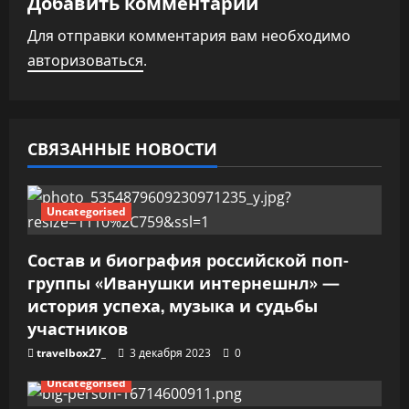
Добавить комментарий
и
Для отправки комментария вам необходимо
авторизоваться
.
я
п
о
СВЯЗАННЫЕ НОВОСТИ
з
Uncategorised
а
п
Состав и биография российской поп-
группы «Иванушки интернешнл» —
и
история успеха, музыка и судьбы
участников
с
travelbox27_
3 декабря 2023
0
я
Uncategorised