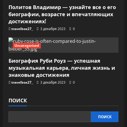
м
Политов Владимир — узнайте все о его
биографии, возрасте и впечатляющих
достижениях!
travelbox27_
3 декабря 2023
0
Uncategorised
Биография Руби Роуз — успешная
музыкальная карьера, личная жизнь и
знаковые достижения
travelbox27_
3 декабря 2023
0
ПОИСК
ПОИСК