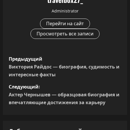
Administrator
Перейти на сайт
Просмотреть все записи
Н
Предыдущий
а
Виктория Райдос — биография, судимость и
интересные факты
в
Следующий:
и
Актер Чернышев — образцовая биография и
г
впечатляющие достижения за карьеру
а
ц