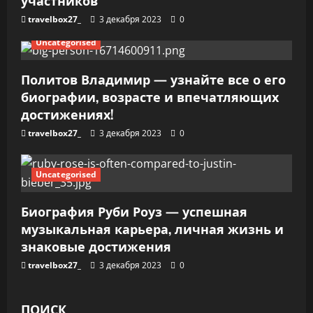
участников
я
travelbox27_
3 декабря 2023
0
м
Uncategorised
Политов Владимир — узнайте все о его
биографии, возрасте и впечатляющих
достижениях!
travelbox27_
3 декабря 2023
0
Uncategorised
Биография Руби Роуз — успешная
музыкальная карьера, личная жизнь и
знаковые достижения
travelbox27_
3 декабря 2023
0
ПОИСК