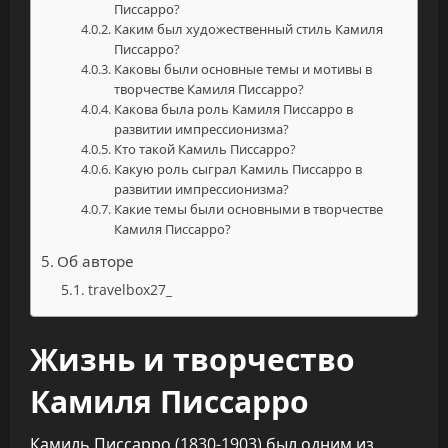
Писсарро?
Каким был художественный стиль Камиля
Писсарро?
Каковы были основные темы и мотивы в
творчестве Камиля Писсарро?
Какова была роль Камиля Писсарро в
развитии импрессионизма?
Кто такой Камиль Писсарро?
Какую роль сыграл Камиль Писсарро в
развитии импрессионизма?
Какие темы были основными в творчестве
Камиля Писсарро?
Об авторе
travelbox27_
Жизнь и творчество
Камиля Писсарро
Камиль Писсарро (1830-1903) был одним из