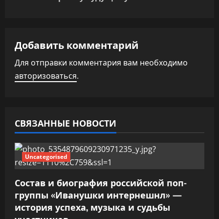
а
ц
Добавить комментарий
и
Для отправки комментария вам необходимо
я
авторизоваться
.
п
о
СВЯЗАННЫЕ НОВОСТИ
з
а
Uncategorised
п
Состав и биография российской поп-
и
группы «Иванушки интернешнл» —
история успеха, музыка и судьбы
с