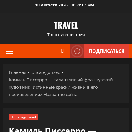
Перейти
10 августа 2026
4:31:18 AM
к
содержимому
TRAVEL
Твои путешествия
ПОДПИСАТЬСЯ
Основное
меню
Главная
Uncategorised
Камиль Писсарро — талантливый французский
художник, истинные краски жизни в его
произведениях Название сайта
Uncategorised
Камиль Писсарро —