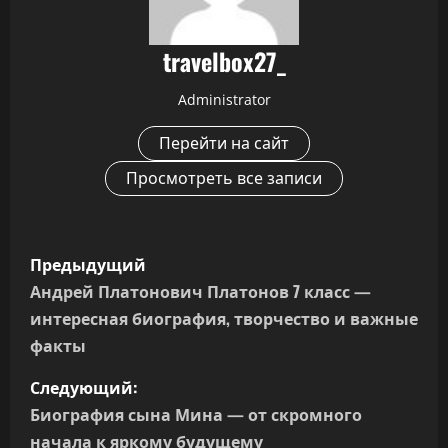
travelbox27_
Administrator
Перейти на сайт
Просмотреть все записи
Н
Предыдущий
а
Андрей Платонович Платонов 7 класс —
интересная биография, творчество и важные
в
факты
и
Следующий:
г
Биография сына Мина — от скромного
начала к яркому будущему