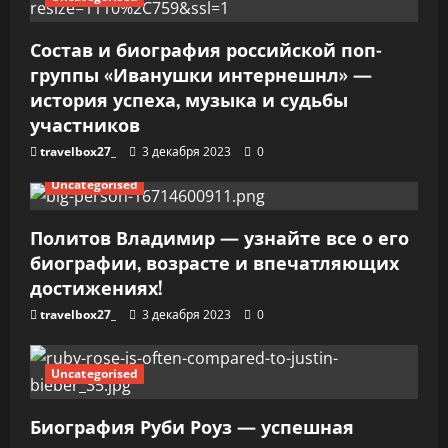
и
Состав и биография российской поп-
с
группы «Иванушки интернешнл» —
я
история успеха, музыка и судьбы
участников
м
travelbox27_
3 декабря 2023
0
Uncategorised
Политов Владимир — узнайте все о его
биографии, возрасте и впечатляющих
достижениях!
travelbox27_
3 декабря 2023
0
Uncategorised
Биография Руби Роуз — успешная