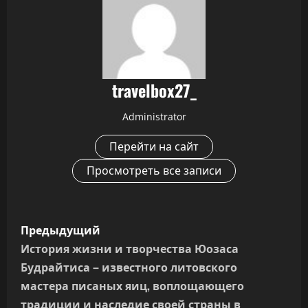
travelbox27_
Administrator
Перейти на сайт
Просмотреть все записи
Н
Предыдущий
а
История жизни и творчества Юозаса
Будрайтиса – известного литовского
в
мастера писаных яиц, воплощающего
традиции и наследие своей страны в