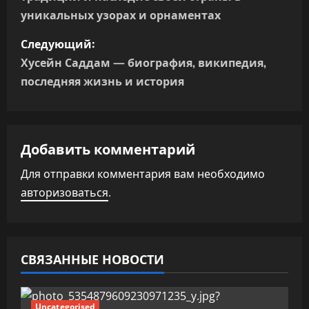
и
уникальных узорах и орнаментах
г
Следующий:
а
Хусейн Саддам — биография, википедия,
последняя жизнь и история
ц
и
я
Добавить комментарий
п
Для отправки комментария вам необходимо
авторизоваться
.
о
з
а
СВЯЗАННЫЕ НОВОСТИ
п
Uncategorised