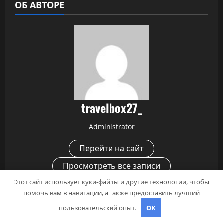
ОБ АВТОРЕ
travelbox27_
Administrator
Перейти на сайт
Просмотреть все записи
Этот сайт использует куки-файлы и другие технологии, чтобы
помочь вам в навигации, а также предоставить лучший
Н
Предыдущий
пользовательский опыт.
OK
Юрий Николаев — биография,