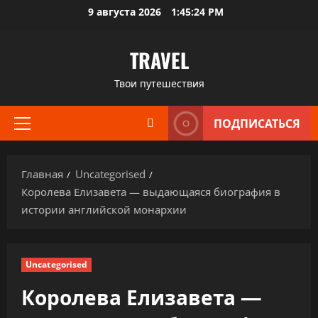
Перейти
9 августа 2026
1:45:25 PM
к
содержимому
TRAVEL
Твои путешествия
ПОДПИСАТЬСЯ
Основное
меню
Главная
Uncategorised
Королева Елизавета — выдающаяся биография в
истории английской монархии
Uncategorised
Королева Елизавета —