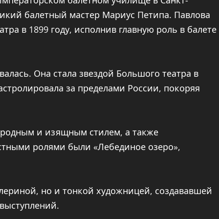
Императорском балетном училище в Санкт-
ликий балетный мастер Мариус Петипа. Павлова
тра в 1899 году, исполнив главную роль в балете
алась. Она стала звездой Большого театра в
астролировала за пределами России, покоряя
ородным и изящным стилем, а также
стными ролями были «Лебединое озеро»,
лериной, но и тонкой художницей, создававшей
 выступлений.