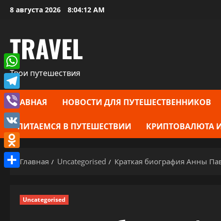
Перейти
8 августа 2026
8:04:13 AM
к
содержимому
TRAVEL
Твои путешествия
WhatsApp
Telegram
ГЛАВНАЯ
НОВОСТИ ДЛЯ ПУТЕШЕСТВЕННИКОВ
Viber
ПИТАЕМСЯ В ПУТЕШЕСТВИИ
КРИПТОВАЛЮТА И
VK
Odnoklassniki
Главная
Uncategorised
Краткая биография Анны Па
Отправить
Uncategorised