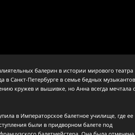
влиятельных балерин в истории мирового театра
да в Санкт-Петербурге в семье бедных музыкантов
ению кружев и вышивке, но Анна всегда мечтала 
ступила в Императорское балетное училище, где ее
ыступления были в придворном балете под
французского балетмейстера. Она была отмечена