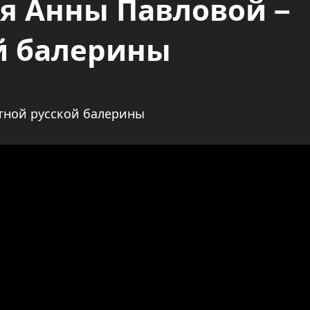
я Анны Павловой –
й балерины