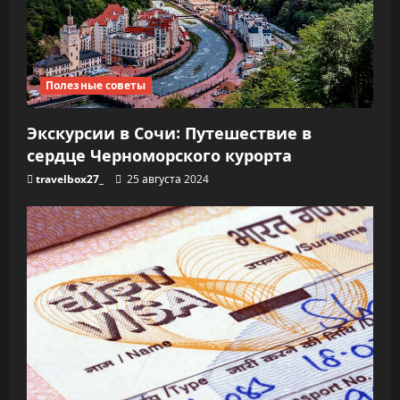
о
з
а
Полезные советы
п
Экскурсии в Сочи: Путешествие в
и
сердце Черноморского курорта
с
travelbox27_
25 августа 2024
я
м