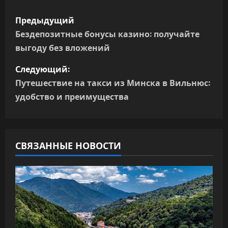
Н
Предыдущий
а
Бездепозитные бонусы казино: получайте
выгоду без вложений
в
Следующий:
и
Путешествие на такси из Минска в Вильнюс:
г
удобство и преимущества
а
ц
СВЯЗАННЫЕ НОВОСТИ
и
я
п