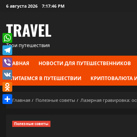
Перейти
6 августа 2026
7:17:47 PM
к
содержимому
TRAVEL
Твои путешествия
WhatsApp
Telegram
ГЛАВНАЯ
НОВОСТИ ДЛЯ ПУТЕШЕСТВЕННИКОВ
Viber
ПИТАЕМСЯ В ПУТЕШЕСТВИИ
КРИПТОВАЛЮТА И
VK
Odnoklassniki
Главная
Полезные советы
Лазерная гравировка: о
Отправить
Полезные советы