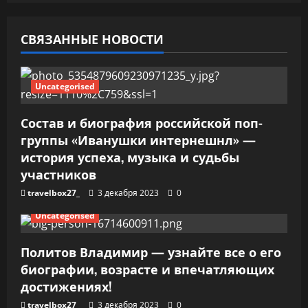
о
СВЯЗАННЫЕ НОВОСТИ
з
а
Uncategorised
п
Состав и биография российской поп-
и
группы «Иванушки интернешнл» —
история успеха, музыка и судьбы
с
участников
я
travelbox27_
3 декабря 2023
0
м
Uncategorised
Политов Владимир — узнайте все о его
биографии, возрасте и впечатляющих
достижениях!
travelbox27_
3 декабря 2023
0