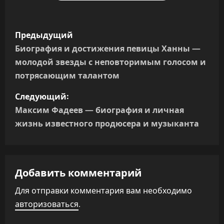
Н
Предыдущий
а
Биография и достижения певицы Ханны —
молодой звезды с неповторимым голосом и
в
потрясающим талантом
и
Следующий:
г
Максим Фадеев — биография и личная
жизнь известного продюсера и музыканта
а
ц
Добавить комментарий
и
Для отправки комментария вам необходимо
я
авторизоваться
.
п