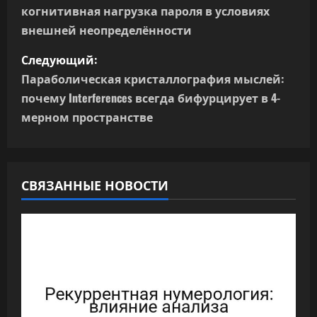
когнитивная нагрузка пароля в условиях
в
внешней неопределённости
и
Следующий:
г
Параболическая кристаллография мыслей:
почему Interferences всегда бифурцирует в 4-
а
мерном пространстве
ц
и
СВЯЗАННЫЕ НОВОСТИ
я
п
о
з