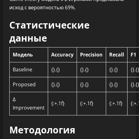
исход с вероятностью 69%.
Статистические
данные
Модель
Accuracy
Precision
Recall
F1
Baseline
{}.{}
{}.{}
{}.{}
{}.{
Proposed
{}.{}
{}.{}
{}.{}
{}.{
Δ
{:+.1f}
{:+.1f}
{:+.1f}
{:+.
Improvement
Методология