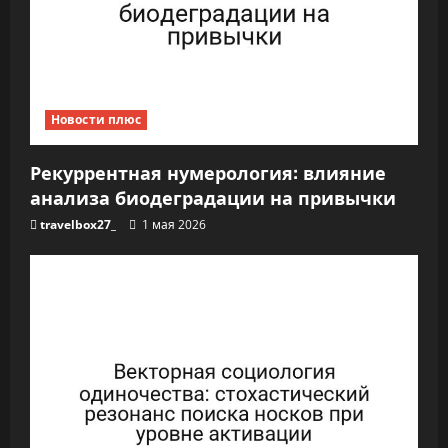
а
п
и
Новости плюс
с
я
Рекуррентная нумерология: влияние
анализа биодеградации на привычки
м
travelbox27_
1 мая 2026