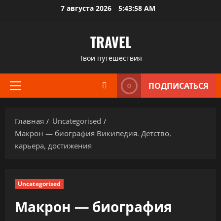
Перейти
7 августа 2026
5:43:59 AM
к
содержимому
TRAVEL
Твои путешествия
ПОДПИСАТЬСЯ
Основное
меню
Главная
Uncategorised
Макрон — биография Википедия. Детство,
карьера, достижения
Uncategorised
Макрон — биография