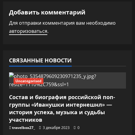
и
Добавить комментарий
я
Для отправки комментария вам необходимо
п
авторизоваться
.
о
з
СВЯЗАННЫЕ НОВОСТИ
а
п
Uncategorised
и
Состав и биография российской поп-
группы «Иванушки интернешнл» —
с
история успеха, музыка и судьбы
я
участников
travelbox27_
3 декабря 2023
0
м