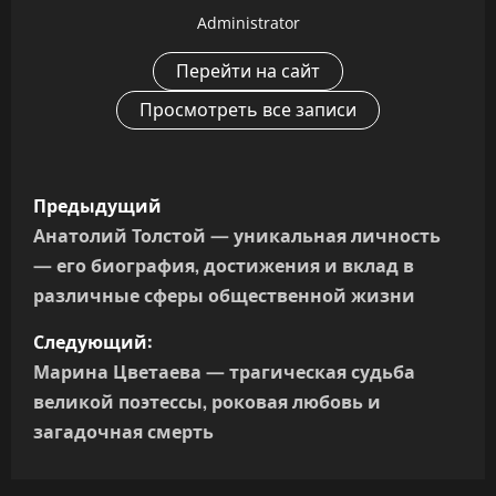
Administrator
Перейти на сайт
Просмотреть все записи
Н
Предыдущий
а
Анатолий Толстой — уникальная личность
— его биография, достижения и вклад в
в
различные сферы общественной жизни
и
Следующий:
г
Марина Цветаева — трагическая судьба
великой поэтессы, роковая любовь и
а
загадочная смерть
ц