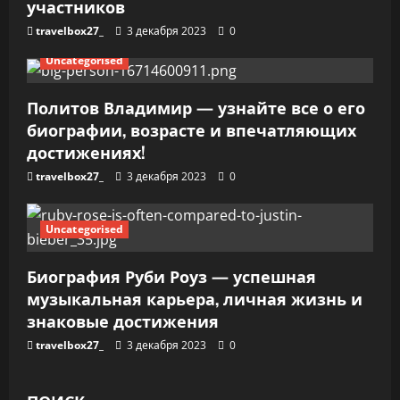
участников
я
travelbox27_
3 декабря 2023
0
м
Uncategorised
Политов Владимир — узнайте все о его
биографии, возрасте и впечатляющих
достижениях!
travelbox27_
3 декабря 2023
0
Uncategorised
Биография Руби Роуз — успешная
музыкальная карьера, личная жизнь и
знаковые достижения
travelbox27_
3 декабря 2023
0