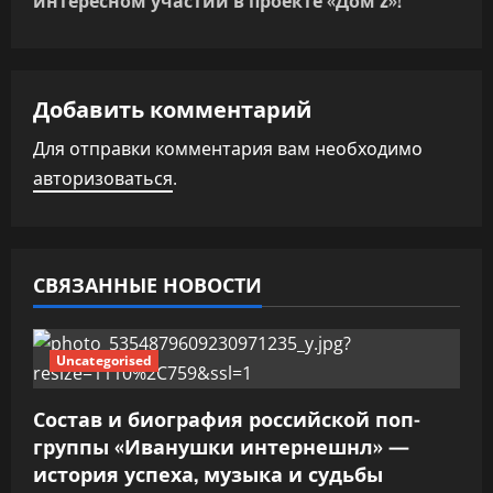
интересном участии в проекте «Дом 2»!
а
ц
Добавить комментарий
и
Для отправки комментария вам необходимо
я
авторизоваться
.
п
о
СВЯЗАННЫЕ НОВОСТИ
з
а
Uncategorised
п
Состав и биография российской поп-
и
группы «Иванушки интернешнл» —
история успеха, музыка и судьбы
с