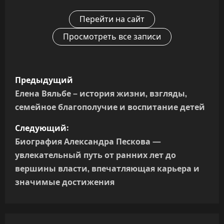
Перейти на сайт
Просмотреть все записи
Н
Предыдущий
а
Елена Вяльбе – история жизни, взгляды,
семейное благополучие и воспитание детей
в
Следующий:
и
Биография Александра Пескова —
г
увлекательный путь от ранних лет до
вершины власти, впечатляющая карьера и
а
значимые достижения
ц
и