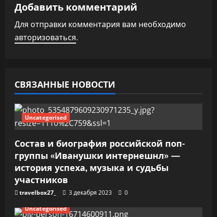
Добавить комментарий
я
Для отправки комментария вам необходимо
п
авторизоваться
.
о
з
СВЯЗАННЫЕ НОВОСТИ
а
п
Uncategorised
и
Состав и биография российской поп-
группы «Иванушки интернешнл» —
с
история успеха, музыка и судьбы
я
участников
travelbox27_
3 декабря 2023
0
м
Uncategorised