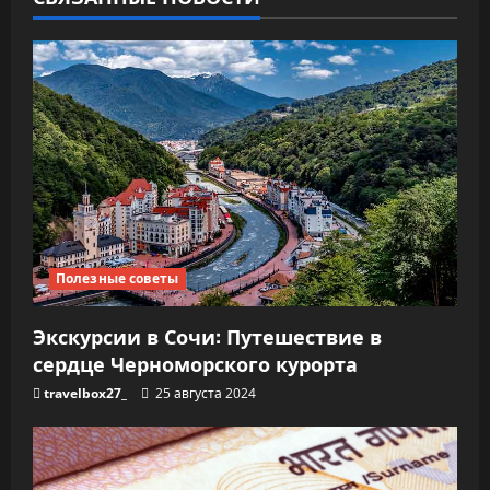
з
а
п
и
с
я
Полезные советы
м
Экскурсии в Сочи: Путешествие в
сердце Черноморского курорта
travelbox27_
25 августа 2024