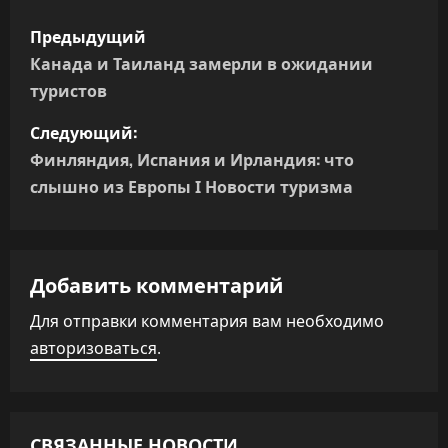
Н
Предыдущий
а
Канада и Таиланд замерли в ожидании
туристов
в
Следующий:
и
Финляндия, Испания и Ирландия: что
г
слышно из Европы Ӏ Новости туризма
а
ц
Добавить комментарий
и
Для отправки комментария вам необходимо
авторизоваться
.
я
п
о
СВЯЗАННЫЕ НОВОСТИ