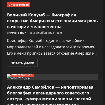
Леры
Uncategorised
Тумановой
—
от
Великий Колумб — биография,
детства
до
открытие Америки и его значимая роль
успеха
в истории человечества
—
талант,
карьера
travelbox27_
3 декабря 2023
0
и
магия
Кристофор Колумб – один из величайших
творчества,
волшебная
мореплавателей и исследователей всех времен.
личная
жизнь
Его имени приписывается открытие Америки и...
и
семейное
счастье!
Прочитать
Читать далее
больше
о
Великий
Uncategorised
Колумб
—
биография,
открытие
Александр Самойлов — неповторимая
Америки
биография легендарного советского
и
его
актера, кумира миллионов и светлой
значимая
роль
звезды современного искусства