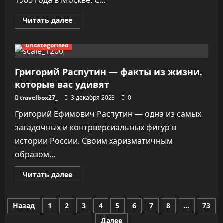
Прочитать
Читать далее
больше
о
Глафира
Uncategorised
Тарханова
—
биография
и
Григорий Распутин — факты из жизни,
карьера
которые вас удивят
актрисы,
личная
жизнь
travelbox27_
3 декабря 2023
0
Григорий Ефимович Распутин — одна из самых
загадочных и контрверсиальных фигур в
истории России. Своим харизматичным
образом...
Прочитать
Читать далее
больше
о
Григорий
Пагинация
Распутин
Назад
1
2
3
4
5
6
7
8
…
73
—
факты
Далее
из