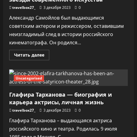
в
истории
travelbox27_
3 декабря 2023
0
человечества
Александр Самойлов был выдающимся
советским актером и режиссером, оставившим
неизгладимый след в истории российского
кинематографа. Он родился...
Прочитать
Читать далее
больше
о
Александр
Самойлов
—
Uncategorised
неповторимая
биография
легендарного
Глафира Тарханова — биография и
советского
актера,
карьера актрисы, личная жизнь
кумира
миллионов
и
travelbox27_
3 декабря 2023
0
светлой
звезды
Глафира Тарханова – выдающаяся актриса
современного
искусства
российского кино и театра. Родилась 9 июля
1985 года в Москве. С...