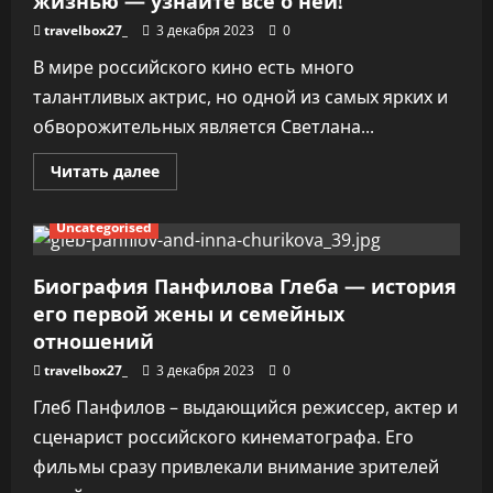
жизнью — узнайте все о ней!
travelbox27_
3 декабря 2023
0
В мире российского кино есть много
талантливых актрис, но одной из самых ярких и
обворожительных является Светлана...
Прочитать
Читать далее
больше
о
Ходченкова
Uncategorised
—
актриса
с
яркой
Биография Панфилова Глеба — история
биографией
его первой жены и семейных
и
захватывающей
отношений
личной
жизнью
—
travelbox27_
3 декабря 2023
0
узнайте
все
Глеб Панфилов – выдающийся режиссер, актер и
о
ней!
сценарист российского кинематографа. Его
фильмы сразу привлекали внимание зрителей