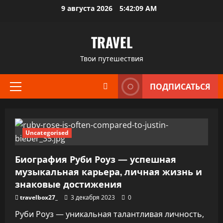
Перейти
9 августа 2026
5:42:09 AM
к
содержимому
TRAVEL
Твои путешествия
ПОДПИСАТЬСЯ
Основное
меню
Uncategorised
Биография Руби Роуз — успешная
музыкальная карьера, личная жизнь и
знаковые достижения
travelbox27_
3 декабря 2023
0
Руби Роуз — уникальная талантливая личность,