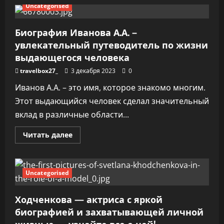
Марьяна
Uncategorised
Локель
—
удивительная
биография
Биография Иванова А.А. –
великой
увлекательный путеводитель по жизни
актрисы,
уникальные
выдающегося человека
факты
о
ее
travelbox27_
3 декабря 2023
0
жизни
и
Иванов А.А. – это имя, которое знакомо многим.
славные
достижения
Этот выдающийся человек сделал значительный
вклад в различные области...
Прочитать
Читать далее
больше
о
Биография
Иванова
А.А.
Uncategorised
–
увлекательный
путеводитель
Ходченкова — актриса с яркой
по
жизни
биографией и захватывающей личной
выдающегося
человека