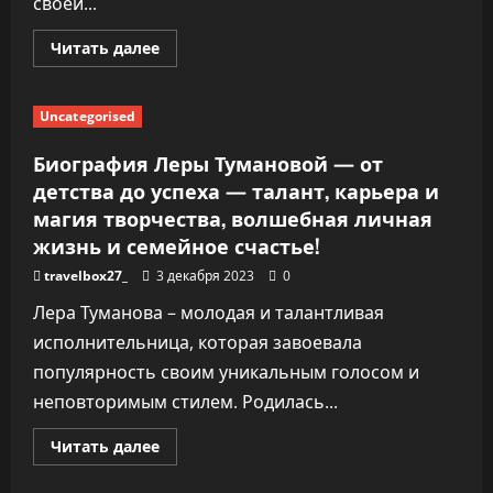
своей...
Прочитать
Читать далее
больше
о
Биография
Панфилова
Uncategorised
Глеба
—
история
Биография Леры Тумановой — от
его
первой
детства до успеха — талант, карьера и
жены
магия творчества, волшебная личная
и
семейных
жизнь и семейное счастье!
отношений
travelbox27_
3 декабря 2023
0
Лера Туманова – молодая и талантливая
исполнительница, которая завоевала
популярность своим уникальным голосом и
неповторимым стилем. Родилась...
Прочитать
Читать далее
больше
о
Биография