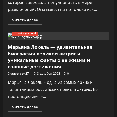
которая завоевала популярность в мире
развлечений. Она известна не только как...
Прочитать
Читать далее
больше
о
Биография
Uncategorised
Руби
Роуз
—
успешная
Марьяна Локель — удивительная
музыкальная
биография великой актрисы,
карьера,
личная
уникальные факты о ее жизни и
жизнь
и
славные достижения
знаковые
достижения
travelbox27_
3 декабря 2023
0
Марьяна Локель – одна из самых ярких и
талантливых российских певиц и актрис. Ее
настоящее имя –...
Прочитать
Читать далее
больше
о