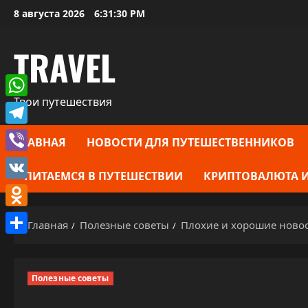
Перейти
8 августа 2026
6:31:31 PM
к
содержимому
TRAVEL
Твои путешествия
WhatsApp
Telegram
ГЛАВНАЯ
НОВОСТИ ДЛЯ ПУТЕШЕСТВЕННИКОВ
Viber
ПИТАЕМСЯ В ПУТЕШЕСТВИИ
КРИПТОВАЛЮТА И
VK
Odnoklassniki
Главная
Полезные советы
Плохие и хорошие новос
Отправить
Полезные советы