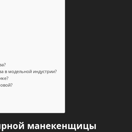
ва?
ва в модельной индустрии?
ике?
ковой?
лярной манекенщицы