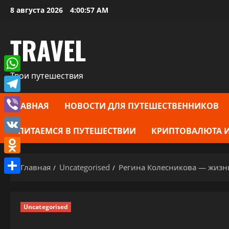
Перейти
8 августа 2026
4:00:58 AM
к
содержимому
TRAVEL
Твои путешествия
WhatsApp
Telegram
ГЛАВНАЯ
НОВОСТИ ДЛЯ ПУТЕШЕСТВЕННИКОВ
Viber
ПИТАЕМСЯ В ПУТЕШЕСТВИИ
КРИПТОВАЛЮТА И
VK
Odnoklassniki
Главная
Uncategorised
Регина Колесникова — жизнь
Отправить
Uncategorised