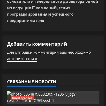
г
основателя и генерального директора одной
из ведущих IT-компаний, гения
а
программирования и успешного
предпринимателя
ц
и
я
Добавить комментарий
п
Для отправки комментария вам необходимо
авторизоваться
.
о
з
а
СВЯЗАННЫЕ НОВОСТИ
п
Uncategorised
и