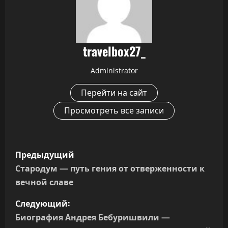
travelbox27_
Administrator
Перейти на сайт
Просмотреть все записи
Н
Предыдущий
а
Стародум — путь гения от отверженности к
вечной славе
в
Следующий:
и
Биография Андрея Бебуришвили —