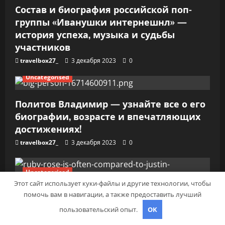
Состав и биография российской поп-
с
группы «Иванушки интернешнл» —
я
история успеха, музыка и судьбы
участников
м
travelbox27_
3 декабря 2023
0
Uncategorised
Политов Владимир — узнайте все о его
биографии, возрасте и впечатляющих
достижениях!
travelbox27_
3 декабря 2023
0
Uncategorised
Этот сайт использует куки-файлы и другие технологии, чтобы
помочь вам в навигации, а также предоставить лучший
Биография Руби Роуз — успешная
музыкальная карьера, личная жизнь и
пользовательский опыт.
OK
знаковые достижения