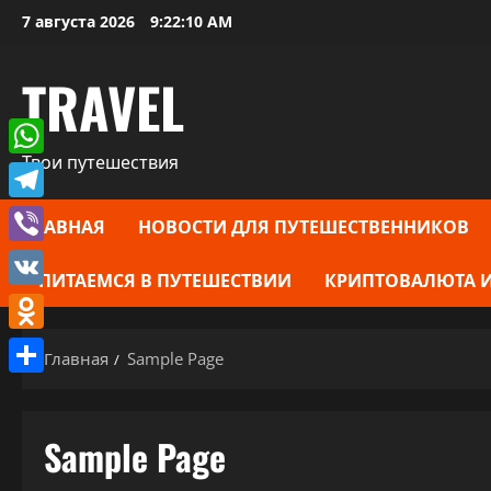
Перейти
7 августа 2026
9:22:11 AM
к
содержимому
TRAVEL
Твои путешествия
WhatsApp
Telegram
ГЛАВНАЯ
НОВОСТИ ДЛЯ ПУТЕШЕСТВЕННИКОВ
Viber
ПИТАЕМСЯ В ПУТЕШЕСТВИИ
КРИПТОВАЛЮТА И
VK
Odnoklassniki
Главная
Sample Page
Отправить
Sample Page