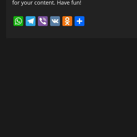
for your content. Have fun!
WhatsApp
Telegram
Viber
VK
Odnoklassniki
Отправить