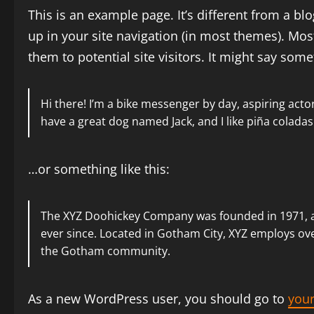
This is an example page. It’s different from a bl
up in your site navigation (in most themes). Mos
them to potential site visitors. It might say somet
Hi there! I’m a bike messenger by day, aspiring actor 
have a great dog named Jack, and I like piña coladas.
…or something like this:
The XYZ Doohickey Company was founded in 1971, an
ever since. Located in Gotham City, XYZ employs ov
the Gotham community.
As a new WordPress user, you should go to
you