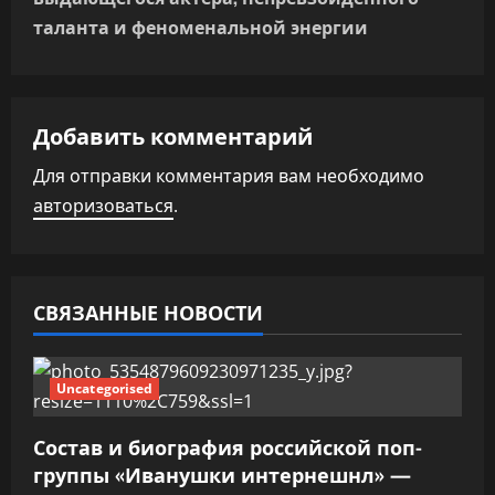
а
таланта и феноменальной энергии
ц
и
Добавить комментарий
я
Для отправки комментария вам необходимо
п
авторизоваться
.
о
з
СВЯЗАННЫЕ НОВОСТИ
а
п
Uncategorised
и
Состав и биография российской поп-
группы «Иванушки интернешнл» —
с