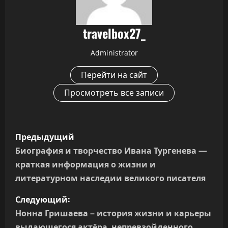
travelbox27_
Administrator
Перейти на сайт
Просмотреть все записи
Н
Предыдущий
а
Биография и творчество Ивана Тургенева —
краткая информация о жизни и
в
литературном наследии великого писателя
и
Следующий:
г
Нонна Гришаева – история жизни и карьеры
выдающегося актёра, непревзойденного