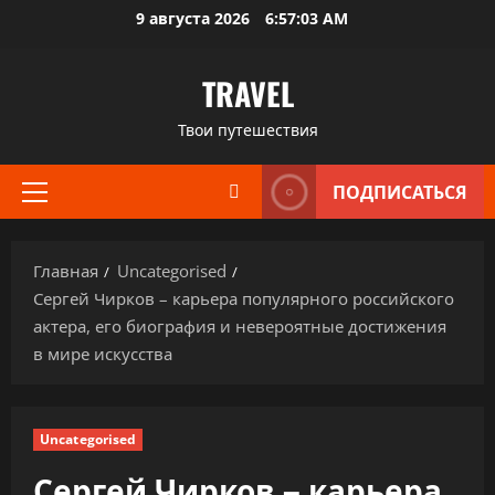
Перейти
9 августа 2026
6:57:04 AM
к
содержимому
TRAVEL
Твои путешествия
ПОДПИСАТЬСЯ
Основное
меню
Главная
Uncategorised
Сергей Чирков – карьера популярного российского
актера, его биография и невероятные достижения
в мире искусства
Uncategorised
Сергей Чирков – карьера