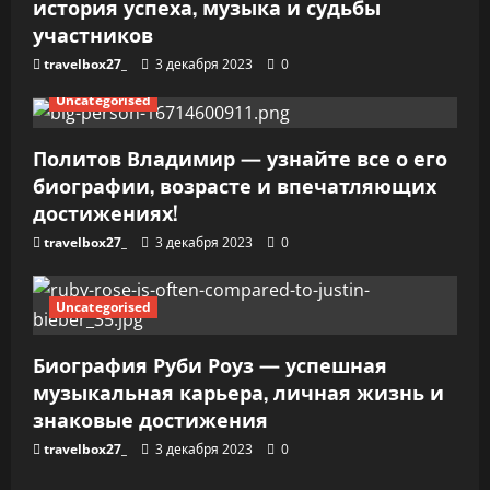
история успеха, музыка и судьбы
я
участников
travelbox27_
3 декабря 2023
0
м
Uncategorised
Политов Владимир — узнайте все о его
биографии, возрасте и впечатляющих
достижениях!
travelbox27_
3 декабря 2023
0
Uncategorised
Биография Руби Роуз — успешная
музыкальная карьера, личная жизнь и
знаковые достижения
travelbox27_
3 декабря 2023
0