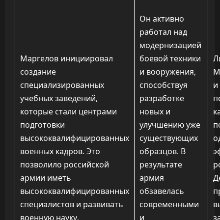
Он активно
работал над
модернизацией
Маргелов инициировал
боевой техники
Л
создание
и вооружения,
М
специализированных
способствуя
и
учебных заведений,
разработке
п
которые стали центрами
новых и
к
подготовки
улучшению уже
п
высококвалифицированных
существующих
о
военных кадров. Это
образцов. В
э
позволило российской
результате
р
армии иметь
армия
Д
высококвалифицированных
обзавелась
п
специалистов и развивать
современными
в
военную науку.
и
з