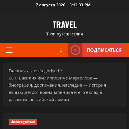
Перейти
7 августа 2026
5:12:34 PM
к
содержимому
TRAVEL
Твои путешествия
ПОДПИСАТЬСЯ
Основное
меню
Главная
Uncategorised
Сын Василия Филипповича Маргелова —
биография, достижения, наследие — история
выдающегося военачальника и его вклад в
развитие российской армии
Uncategorised