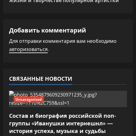
г
жизни и творчестве популярной артистки
а
ц
Добавить комментарий
и
Для отправки комментария вам необходимо
авторизоваться
.
я
п
о
СВЯЗАННЫЕ НОВОСТИ
з
Uncategorised
а
п
Состав и биография российской поп-
группы «Иванушки интернешнл» —
и
история успеха, музыка и судьбы