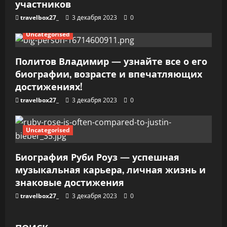
участников
с
travelbox27_
3 декабря 2023
0
я
Uncategorised
м
Политов Владимир — узнайте все о его
биографии, возрасте и впечатляющих
достижениях!
travelbox27_
3 декабря 2023
0
Uncategorised
Биография Руби Роуз — успешная
музыкальная карьера, личная жизнь и
знаковые достижения
travelbox27_
3 декабря 2023
0