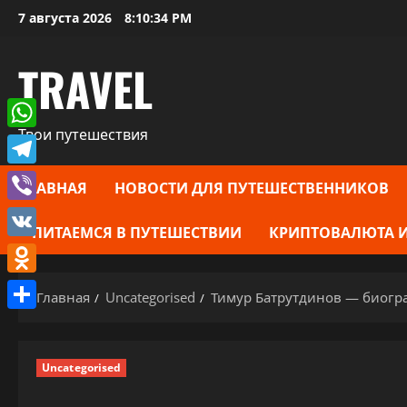
Перейти
7 августа 2026
8:10:35 PM
к
содержимому
TRAVEL
Твои путешествия
WhatsApp
Telegram
ГЛАВНАЯ
НОВОСТИ ДЛЯ ПУТЕШЕСТВЕННИКОВ
Viber
ПИТАЕМСЯ В ПУТЕШЕСТВИИ
КРИПТОВАЛЮТА И
VK
Odnoklassniki
Главная
Uncategorised
Тимур Батрутдинов — биогра
Отправить
Uncategorised