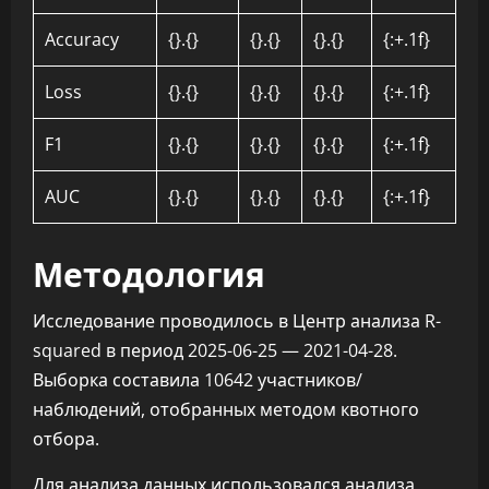
Accuracy
{}.{}
{}.{}
{}.{}
{:+.1f}
Loss
{}.{}
{}.{}
{}.{}
{:+.1f}
F1
{}.{}
{}.{}
{}.{}
{:+.1f}
AUC
{}.{}
{}.{}
{}.{}
{:+.1f}
Методология
Исследование проводилось в Центр анализа R-
squared в период 2025-06-25 — 2021-04-28.
Выборка составила 10642 участников/
наблюдений, отобранных методом квотного
отбора.
Для анализа данных использовался анализа