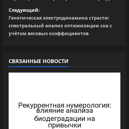
и
Следующий:
г
Генетическая электродинамика страсти:
спектральный анализ оптимизации сна с
а
учётом весовых коэффициентов
ц
и
СВЯЗАННЫЕ НОВОСТИ
я
п
о
з
а