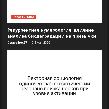
п
и
Новости плюс
с
я
Рекуррентная нумерология: влияние
анализа биодеградации на привычки
м
travelbox27_
1 мая 2026