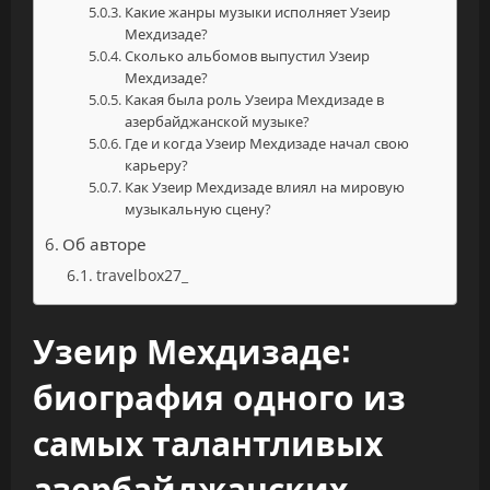
Какие жанры музыки исполняет Узеир
Мехдизаде?
Сколько альбомов выпустил Узеир
Мехдизаде?
Какая была роль Узеира Мехдизаде в
азербайджанской музыке?
Где и когда Узеир Мехдизаде начал свою
карьеру?
Как Узеир Мехдизаде влиял на мировую
музыкальную сцену?
Об авторе
travelbox27_
Узеир Мехдизаде:
биография одного из
самых талантливых
азербайджанских