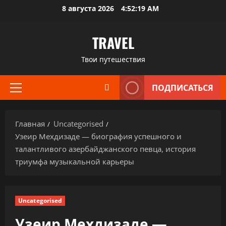
Перейти
8 августа 2026
4:52:20 AM
к
содержимому
TRAVEL
Твои путешествия
ПОДПИСАТЬСЯ
Основное
меню
Главная
Uncategorised
Узеир Мехдизаде — биография успешного и
талантливого азербайджанского певца, история
триумфа музыкальной карьеры
Uncategorised
Узеир Мехдизаде —