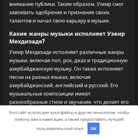
внимание публики. Таким образом, Узеир смог
завоевать одобрение и признание своих
талантов и начал свою карьеру в музыке.
Какие жанры музыки исполняет Узеир
Мехдизаде?
Узеир Мехдизаде исполняет различные жанры
музыки, включая поп, рок, джаз и традиционную
азербайджанскую музыку. Он также исполняет
песни на разных языках, включая
азербайджанский, английский и русский. Его
музыкальные композиции имеют
разнообразные стили и звучание, что делает его
творчество уникальным и интересным для
Этот сайт использует куки-файлы и другие технологии, чтобы
разных слушателей.
помочь вам в навигации, а также предоставить лучший
пользовательский опыт.
OK
Сколько альбомов выпустил Узеир