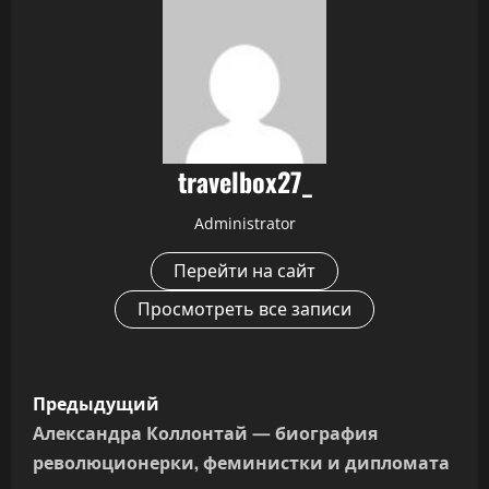
travelbox27_
Administrator
Перейти на сайт
Просмотреть все записи
Н
Предыдущий
а
Александра Коллонтай — биография
революционерки, феминистки и дипломата
в