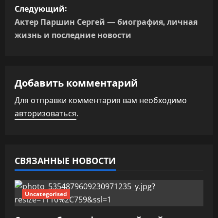
Следующий:
и
Актер Паршин Сергей — биография, личная
г
жизнь и последние новости
а
ц
Добавить комментарий
и
Для отправки комментария вам необходимо
авторизоваться
.
я
п
о
СВЯЗАННЫЕ НОВОСТИ
з
Uncategorised
а