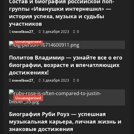
п
Состав и биография российской поп-
группы «Иванушки интернешнл» —
и
история успеха, музыка и судьбы
участников
с
travelbox27_
3 декабря 2023
0
я
Uncategorised
м
Политов Владимир — узнайте все о его
биографии, возрасте и впечатляющих
достижениях!
travelbox27_
3 декабря 2023
0
Uncategorised
Биография Руби Роуз — успешная
музыкальная карьера, личная жизнь и
знаковые достижения