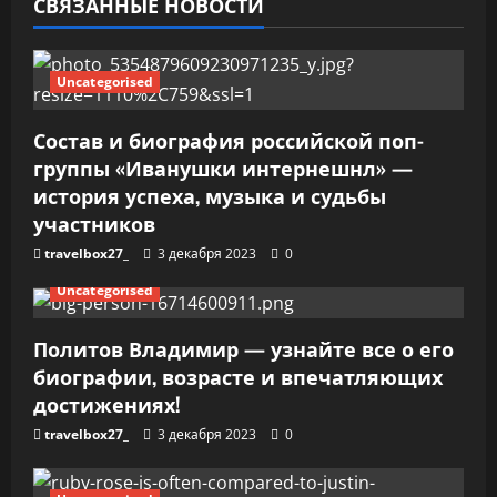
СВЯЗАННЫЕ НОВОСТИ
а
п
Uncategorised
и
Состав и биография российской поп-
группы «Иванушки интернешнл» —
с
история успеха, музыка и судьбы
я
участников
travelbox27_
3 декабря 2023
0
м
Uncategorised
Политов Владимир — узнайте все о его
биографии, возрасте и впечатляющих
достижениях!
travelbox27_
3 декабря 2023
0