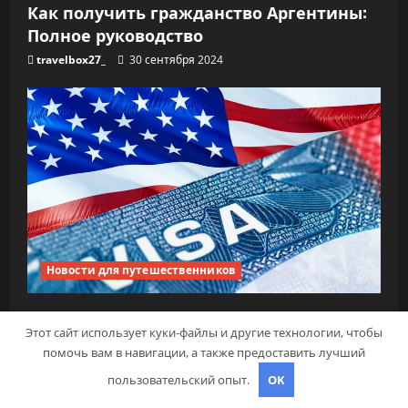
Как получить гражданство Аргентины:
Полное руководство
travelbox27_
30 сентября 2024
Новости для путешественников
Запись на визу в Посольство США:
Этот сайт использует куки-файлы и другие технологии, чтобы
Пошаговое руководство
помочь вам в навигации, а также предоставить лучший
travelbox27_
26 сентября 2024
пользовательский опыт.
OK