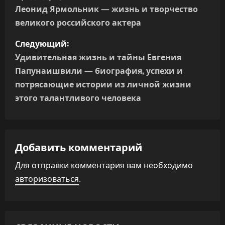
а
Леонид Ярмольник — жизнь и творчество
великого российского актера
в
Следующий:
и
Удивительная жизнь и тайны Евгения
г
Папунаишвили — биография, успехи и
потрясающие истории из личной жизни
а
этого талантливого человека
ц
и
Добавить комментарий
я
Для отправки комментария вам необходимо
п
авторизоваться
.
о
з