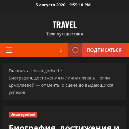
Перейти
5 августа 2026
9:55:11 PM
к
содержимому
TRAVEL
Твои путешествия
ПОДПИСАТЬСЯ
Основное
меню
Главная
Uncategorised
Биография, достижения и личная жизнь Нелли
Ермолаевой — от мечты о сцене до выдающихся
успехов
Uncategorised
Биография, достижения и