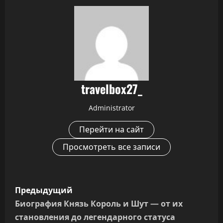
travelbox27_
Administrator
Перейти на сайт
Просмотреть все записи
Н
Предыдущий
а
Биография Князь Король и Шут — от их
становления до легендарного статуса