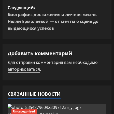
в
Следующий:
и
Биография, достижения и личная жизнь
г
Нелли Ермолаевой — от мечты о сцене до
выдающихся успехов
а
ц
Добавить комментарий
и
Для отправки комментария вам необходимо
я
авторизоваться
.
п
о
СВЯЗАННЫЕ НОВОСТИ
з
а
Uncategorised