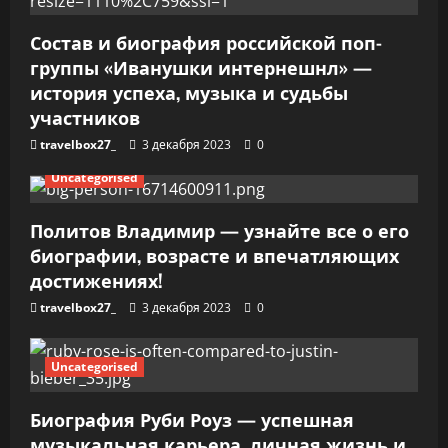
п
Состав и биография российской поп-
и
группы «Иванушки интернешнл» —
история успеха, музыка и судьбы
с
участников
я
travelbox27_
3 декабря 2023
0
м
Uncategorised
Политов Владимир — узнайте все о его
биографии, возрасте и впечатляющих
достижениях!
travelbox27_
3 декабря 2023
0
Uncategorised
Биография Руби Роуз — успешная
музыкальная карьера, личная жизнь и